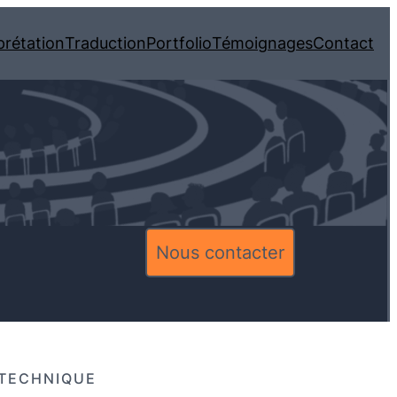
prétation
Traduction
Portfolio
Témoignages
Contact
Nous contacter
 TECHNIQUE