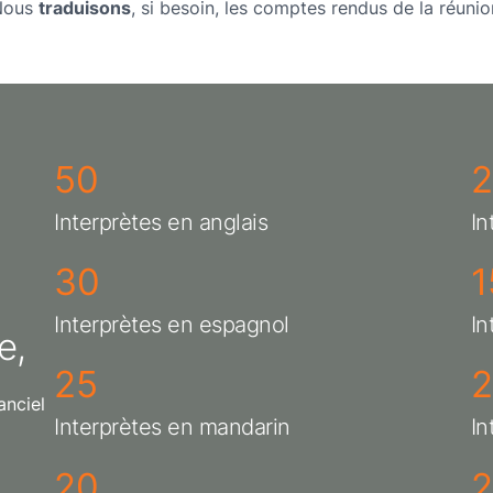
Nous
traduisons
, si besoin, les comptes rendus de la réunio
50
Interprètes en anglais
In
30
1
Interprètes en espagnol
In
e,
25
anciel
Interprètes en mandarin
In
20