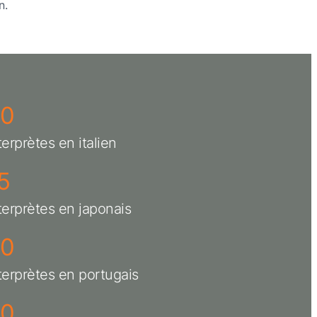
n.
20
terprètes en italien
5
terprètes en japonais
20
terprètes en portugais
20