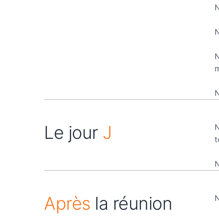
m
N
Le jour
J
N
t
Après
la réunion
N