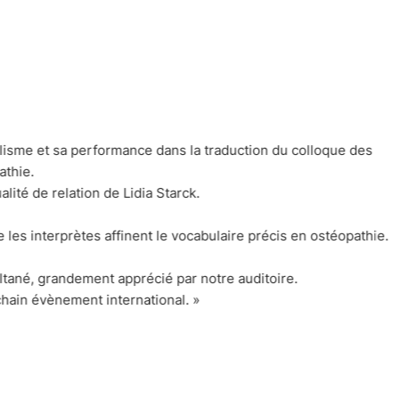
d’interprétation pour vous dire à quel point
nous sommes ravis de
interprète exceptionnel.
le à interpréter, à cause de sa terminologie très particulière. La
formations de manière très précise en utilisant les termes appr
présence de l’interprète et de parler sans faire de pauses – David
longues d’interventions.
sionnés
, à tel point que l’on se demande s’il ne veut pas venir 