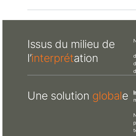
Issus du milieu de
N
l’
interprét
ation
d
d
d
Une solution
global
e
I
m
N
p
t