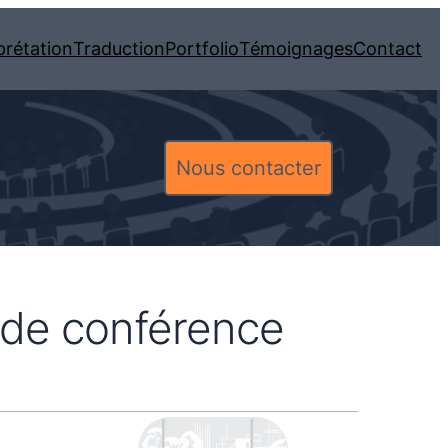
prétation
Traduction
Portfolio
Témoignages
Contact
Nous contacter
l de conférence