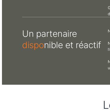
G
d
Un partenaire
N
dispo
nible et réactif
l
N
u
L