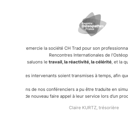
que des
« Je tenais à vous faire un retour sur la mission 
téopathie.
La certification des semences est un sujet diffici
les in
Il arrivait parfois aux intervenants d’oublier la 
Il nous a tous fortement
impres